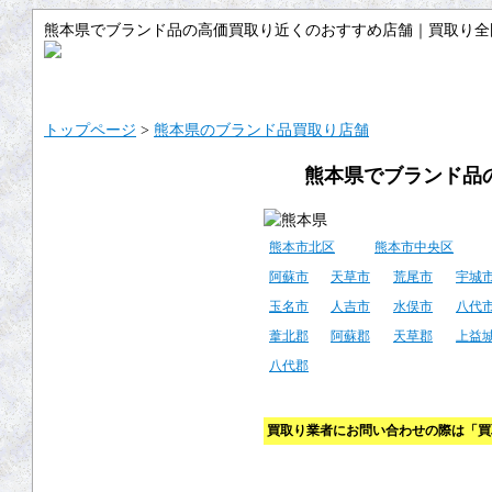
熊本県でブランド品の高価買取り近くのおすすめ店舗｜買取り全
トップ
サイトマップ
ご利用ガイ
トップページ
>
熊本県のブランド品買取り店舗
熊本県でブランド品
熊本市北区
熊本市中央区
阿蘇市
天草市
荒尾市
宇城
玉名市
人吉市
水俣市
八代
葦北郡
阿蘇郡
天草郡
上益
八代郡
買取り業者にお問い合わせの際は「買