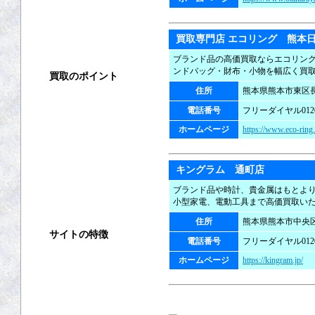
出張買取
宅配買取
買取専門店 エコリング 熊本
ブランド品の高価買取ならエコリン
ンドバッグ・財布・小物を幅広く買
買取のポイント
住所
熊本県熊本市東区長嶺
買取の基礎知識
電話番号
フリーダイヤル0120-
ホームページ
https://www.eco-ring
高く売るコツ
買取の注意点
キングラム 通町店
ブランド品や時計、貴金属はもとよ
買取対象商品
小型家電、電動工具まで高価買取い
住所
熊本県熊本市中央区上
サイトの特徴
電話番号
フリーダイヤル0120-
ホームページ
https://kingram.jp/
ご利用ガイド
よくある質問