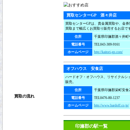
買取センターGP 酒々井店
買取センターGPは、貴金属買取や、金
買取まで幅広くお買取り販売するお店で
住所
千葉県印旛郡酒々井町中央
電話番号
TEL043-309-9161
ホームページ
http://kaitori-gp.com/
オフハウス 安食店
ハードオフ・オフハウス、リサイクルシ
販売。
住所
千葉県印旛郡栄町安食21
買取の流れ
電話番号
TEL0476-80-1237
ホームページ
http://www.hardoff.co.jp/
買取方法
店頭買取
印旛郡の駅一覧